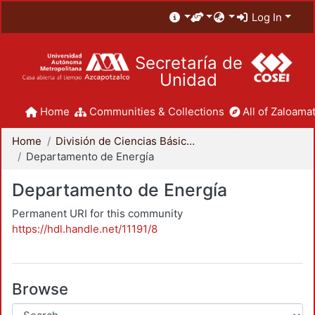
Log In
Secretaría de
Unidad
Home
Communities & Collections
All of Zaloamat
Home
División de Ciencias Básicas e Ingeniería
Departamento de Energía
Departamento de Energía
Permanent URI for this community
https://hdl.handle.net/11191/8
Browse