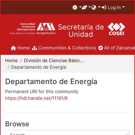
Log In
Secretaría de
Unidad
Home
Communities & Collections
All of Zaloamat
Home
División de Ciencias Básicas e Ingeniería
Departamento de Energía
Departamento de Energía
Permanent URI for this community
https://hdl.handle.net/11191/8
Browse