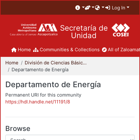
Log In
Secretaría de
Unidad
Home
Communities & Collections
All of Zaloamat
Home
División de Ciencias Básicas e Ingeniería
Departamento de Energía
Departamento de Energía
Permanent URI for this community
https://hdl.handle.net/11191/8
Browse