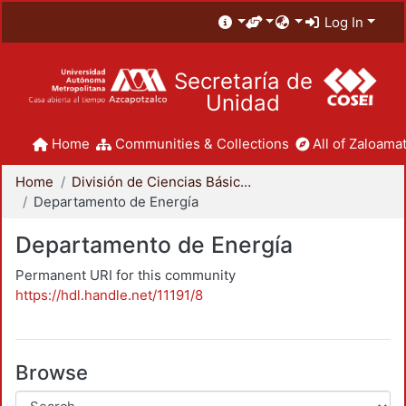
Log In
Secretaría de
Unidad
Home
Communities & Collections
All of Zaloamat
Home
División de Ciencias Básicas e Ingeniería
Departamento de Energía
Departamento de Energía
Permanent URI for this community
https://hdl.handle.net/11191/8
Browse