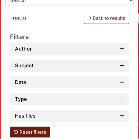
Back to results
1 results
Filters
Author
Subject
Date
Type
Has files
Loadi
Reset filters