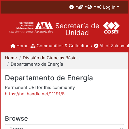
Log In
Secretaría de
Unidad
Home
Communities & Collections
All of Zaloamat
Home
División de Ciencias Básicas e Ingeniería
Departamento de Energía
Departamento de Energía
Permanent URI for this community
https://hdl.handle.net/11191/8
Browse