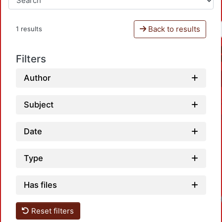
Back to results
1 results
Filters
Author
Subject
Date
Type
Has files
Loadi
Reset filters