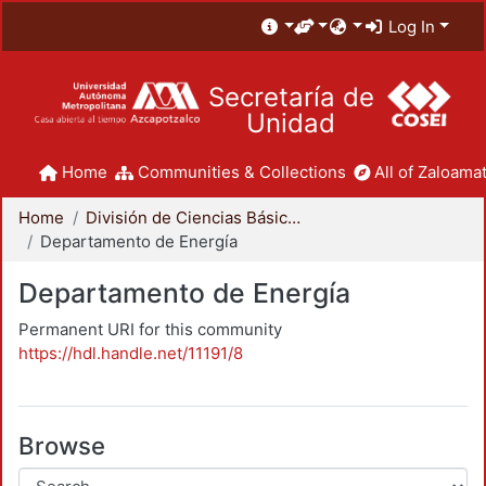
Log In
Secretaría de
Unidad
Home
Communities & Collections
All of Zaloamat
Home
División de Ciencias Básicas e Ingeniería
Departamento de Energía
Departamento de Energía
Permanent URI for this community
https://hdl.handle.net/11191/8
Browse