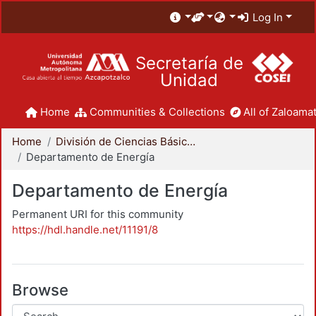
Log In
Secretaría de
Unidad
Home
Communities & Collections
All of Zaloamat
Home
División de Ciencias Básicas e Ingeniería
Departamento de Energía
Departamento de Energía
Permanent URI for this community
https://hdl.handle.net/11191/8
Browse