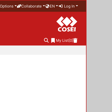
Options
Collaborate
EN
Log In
My List
[0]