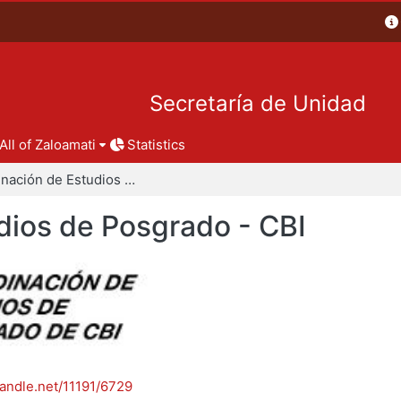
Secretaría de Unidad
All of Zaloamati
Statistics
Coordinación de Estudios de Posgrado - CBI
dios de Posgrado - CBI
handle.net/11191/6729