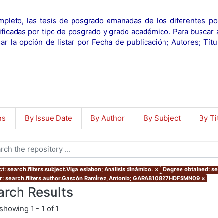
pleto, las tesis de posgrado emanadas de los diferentes po
ificadas por tipo de posgrado y grado académico. Para buscar 
r la opción de listar por Fecha de publicación; Autores; Tít
ns
By Issue Date
By Author
By Subject
By Ti
t: search.filters.subject.Viga eslabon; Análisis dinámico.
×
Degree obtained: sea
r: search.filters.author.Gascón RamÍrez, Antonio; GARA810827HDFSMN09
×
arch Results
showing
1 - 1 of 1