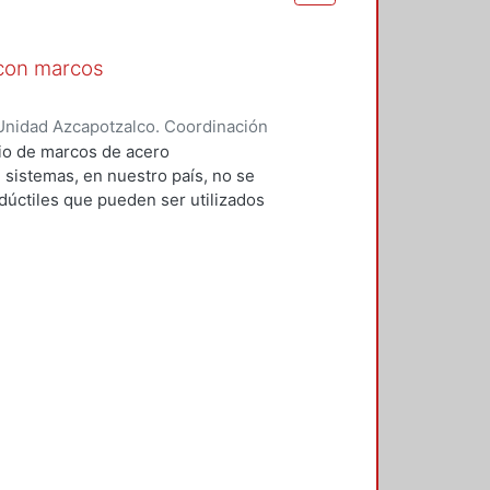
 con marcos
Unidad Azcapotzalco. Coordinación
mÍrez, Antonio;
dio de marcos de acero
 sistemas, en nuestro país, no se
dúctiles que pueden ser utilizados
ualidad a los marcos
 reconoce en las Normas Técnicas
álicas, como un sistema eficiente
especificaciones tan detalladas
ncéntricos. A los MCE se les
os debe de recurrirse a la
 esta investigación se tengan
cación de este tipo de
ototipo de acero, de 3, 6 y 12
 el edificio de 12 niveles solo se
ñaron 5 edificios, y posteriormente