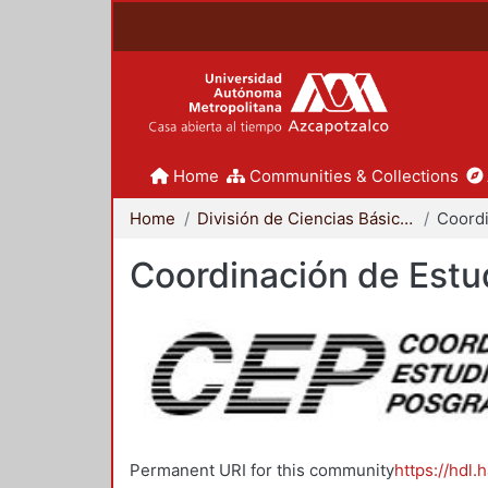
Home
Communities & Collections
Home
División de Ciencias Básicas e Ingeniería
Coordinación de Estu
Permanent URI for this community
https://hdl.