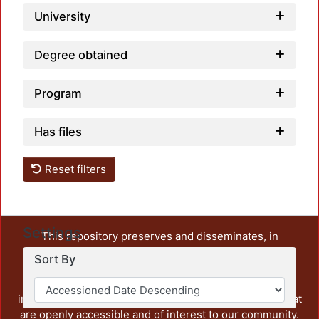
University
Degree obtained
Program
Has files
Reset filters
Settings
This repository preserves and disseminates, in
unrestricted open access, the teaching and research
Sort By
output of UAM Azcapotzalco. It also includes some
administrative and graphic documents from the
institution, as well as content from other institutions that
are openly accessible and of interest to our community.