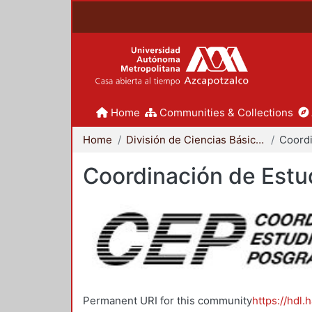
Home
Communities & Collections
Home
División de Ciencias Básicas e Ingeniería
Coordinación de Estu
Permanent URI for this community
https://hdl.