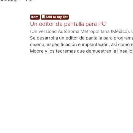
Item
Add to my list
Un editor de pantalla para PC
(
Universidad Autónoma Metropolitana (México). 
de Servicios de Información.
,
1991-09
)
Cadena Sa
Se desarrolla un editor de pantalla para progra
diseño, especificación e implantación, así como e
Moore y los teoremas que demuestran la linealida
Yeager(5, 1987) fue diseñado la estructura del edi
variables de control que ayudan a manejar los dis
Los algoritmos que definen a cada comando son p
de búsqueda de patrones de Boyer-Moore que ya
profundidad y ha sido publicado en varias revista
difusión.