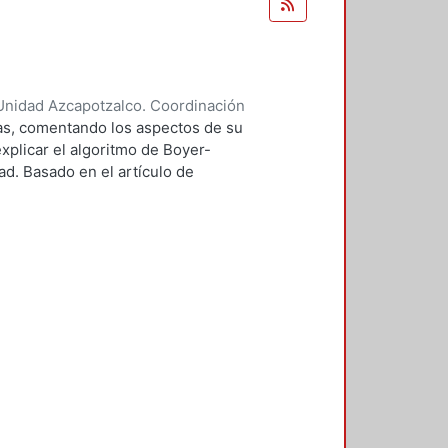
Unidad Azcapotzalco. Coordinación
ndoval, Carlos Alberto
mas, comentando los aspectos de su
xplicar el algoritmo de Boyer-
d. Basado en el artículo de
tor. La aportación es el definir
tintos módulos del editor.
ropios excepto por el algoritmo
 que ha sido estudiado con
s tanto científicas como de