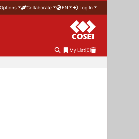
Options
Collaborate
EN
Log In
My List
[0]