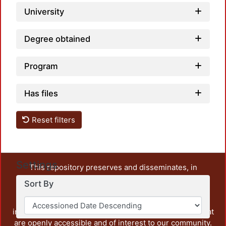
University
Degree obtained
Program
Has files
Reset filters
Settings
This repository preserves and disseminates, in
unrestricted open access, the teaching and research
Sort By
output of UAM Azcapotzalco. It also includes some
administrative and graphic documents from the
institution, as well as content from other institutions that
are openly accessible and of interest to our community.