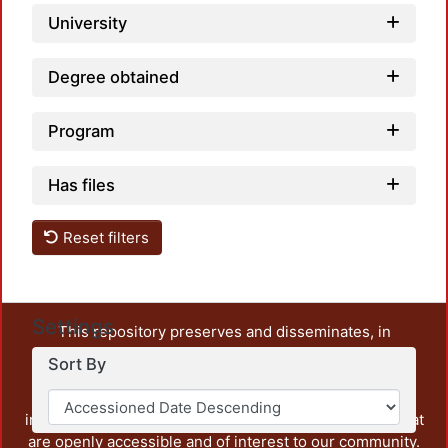
University
Degree obtained
Program
Has files
Reset filters
Settings
This repository preserves and disseminates, in
unrestricted open access, the teaching and research
Sort By
output of UAM Azcapotzalco. It also includes some
administrative and graphic documents from the
institution, as well as content from other institutions that
are openly accessible and of interest to our community.