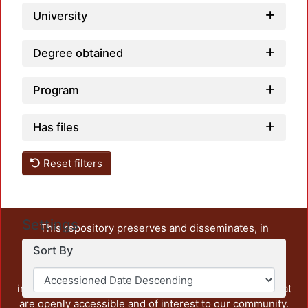
University
Degree obtained
Program
Has files
Reset filters
Settings
This repository preserves and disseminates, in
unrestricted open access, the teaching and research
Sort By
output of UAM Azcapotzalco. It also includes some
administrative and graphic documents from the
institution, as well as content from other institutions that
are openly accessible and of interest to our community.