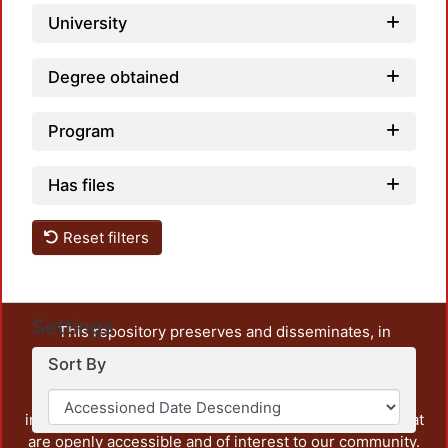
University
Degree obtained
Program
Has files
Reset filters
Settings
This repository preserves and disseminates, in
unrestricted open access, the teaching and research
Sort By
output of UAM Azcapotzalco. It also includes some
administrative and graphic documents from the
institution, as well as content from other institutions that
are openly accessible and of interest to our community.