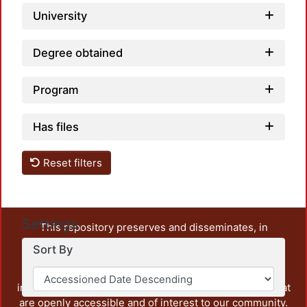
University
Degree obtained
Program
Has files
Reset filters
Settings
This repository preserves and disseminates, in
unrestricted open access, the teaching and research
Sort By
output of UAM Azcapotzalco. It also includes some
administrative and graphic documents from the
institution, as well as content from other institutions that
are openly accessible and of interest to our community.