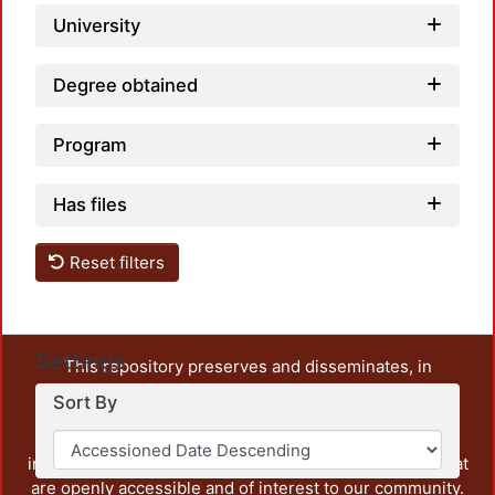
University
Degree obtained
Program
Has files
Reset filters
Settings
This repository preserves and disseminates, in
unrestricted open access, the teaching and research
Sort By
output of UAM Azcapotzalco. It also includes some
administrative and graphic documents from the
institution, as well as content from other institutions that
are openly accessible and of interest to our community.