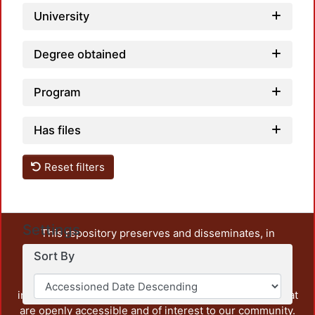
University
Degree obtained
Program
Has files
Reset filters
Settings
This repository preserves and disseminates, in
unrestricted open access, the teaching and research
Sort By
output of UAM Azcapotzalco. It also includes some
administrative and graphic documents from the
institution, as well as content from other institutions that
are openly accessible and of interest to our community.