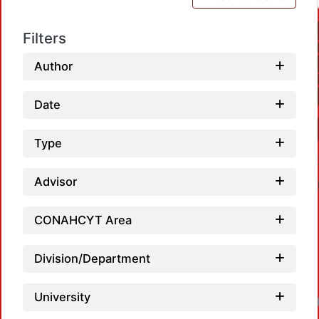
Filters
Author
Date
Type
Advisor
CONAHCYT Area
Division/Department
University
Loadi