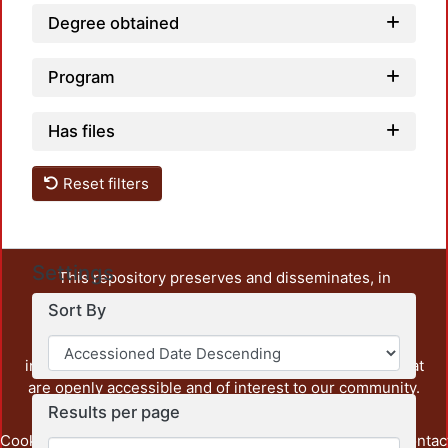
Degree obtained
Program
Has files
Reset filters
Settings
This repository preserves and disseminates, in
unrestricted open access, the teaching and research
Sort By
output of UAM Azcapotzalco. It also includes some
administrative and graphic documents from the
institution, as well as content from other institutions that
are openly accessible and of interest to our community.
Results per page
Cookie
Privacy
End User
Send
footer.link.contac