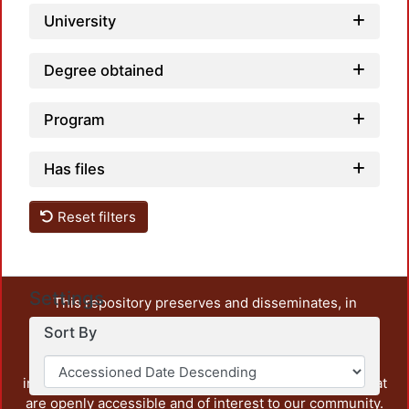
University
Degree obtained
Program
Has files
Reset filters
Settings
This repository preserves and disseminates, in
unrestricted open access, the teaching and research
Sort By
output of UAM Azcapotzalco. It also includes some
administrative and graphic documents from the
institution, as well as content from other institutions that
are openly accessible and of interest to our community.