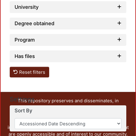
University
Degree obtained
Program
Has files
Reset filters
Settings
This repository preserves and disseminates, in
unrestricted open access, the teaching and research
Sort By
output of UAM Azcapotzalco. It also includes some
administrative and graphic documents from the
institution, as well as content from other institutions that
are openly accessible and of interest to our community.