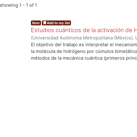
showing
1 - 1 of 1
Item
Add to my list
Estudios cuánticos de la activación de
(
Universidad Autónoma Metropolitana (México). 
de Servicios de Información.
,
2004-03
)
ANGUIAN
El objetivo del trabajo es interpretar el mecanism
la molécula de hidrógeno por cúmulos bimetálico
métodos de la mecánica cuántica (primeros princi