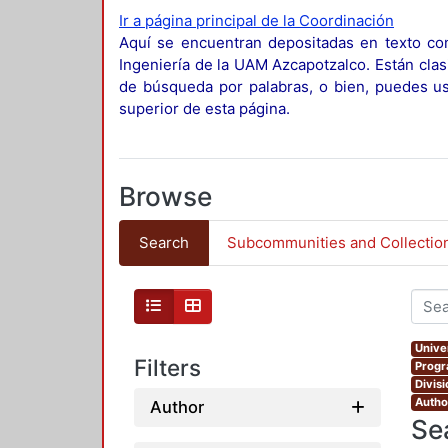
Ir a página principal de la Coordinación
Aquí se encuentran depositadas en texto com
Ingeniería de la UAM Azcapotzalco. Están clas
de búsqueda por palabras, o bien, puedes usa
superior de esta página.
Browse
Search
Subcommunities and Collectio
Unive
Filters
Progr
Divis
Autho
Author
Se