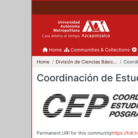
Home
Communities & Collections
Home
División de Ciencias Básicas e Ingeniería
Coordinación de Estu
Permanent URI for this community
https://hdl.