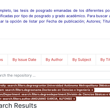
pleto, las tesis de posgrado emanadas de los diferentes po
ificadas por tipo de posgrado y grado académico. Para buscar 
r la opción de listar por Fecha de publicación; Autores; Tít
ns
By Issue Date
By Author
By Subject
By Ti
rsity: search.filters.degreegrantor.Universidad Autónoma Metropolitana (Méxic
am: search.filters.degreename.Doctorado en Ciencias e Ingeniería
×
ion/Department: search.filters.degreedepartment.División de Ciencias Básicas e 
r: search.filters.author.ANGUIANO GARCIA, ALFONSO
×
arch Results