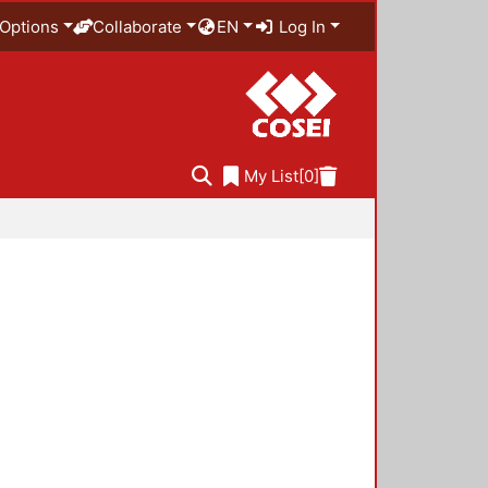
Options
Collaborate
EN
Log In
My List
[0]