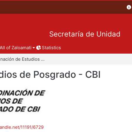
Secretaría de Unidad
All of Zaloamati
Statistics
Coordinación de Estudios de Posgrado - CBI
dios de Posgrado - CBI
handle.net/11191/6729