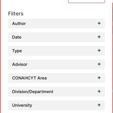
Filters
Author
Date
Type
Advisor
CONAHCYT Area
Loadin
Division/Department
University