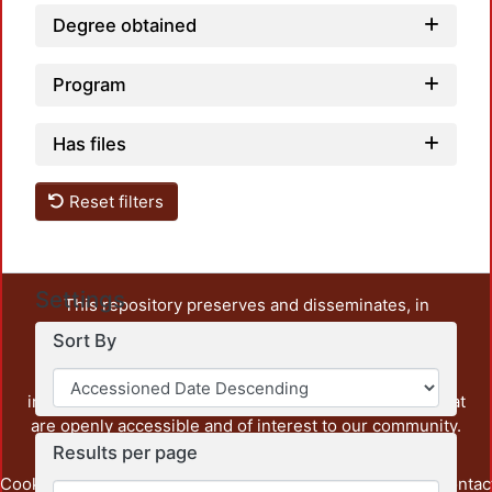
Degree obtained
Program
Has files
Reset filters
Settings
This repository preserves and disseminates, in
unrestricted open access, the teaching and research
Sort By
output of UAM Azcapotzalco. It also includes some
administrative and graphic documents from the
institution, as well as content from other institutions that
are openly accessible and of interest to our community.
Results per page
Cookie
Privacy
End User
Send
footer.link.contac