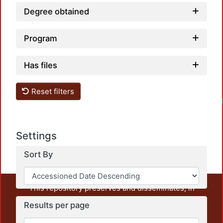
Degree obtained
Program
Has files
Reset filters
Loadin
Settings
Sort By
This repository preserves and disseminates, in
unrestricted open access, the teaching and research
Results per page
output of UAM Azcapotzalco. It also includes some
administrative and graphic documents from the