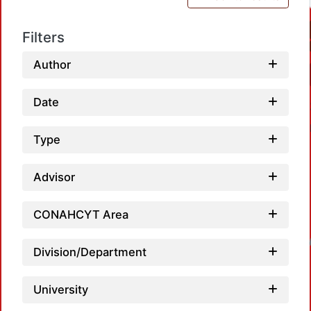
Filters
Author
Date
Type
Advisor
CONAHCYT Area
Loadin
Division/Department
University