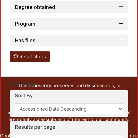
Degree obtained
Program
Has files
Reset filters
Settings
This repository preserves and disseminates, in
unrestricted open access, the teaching and research
Sort By
output of UAM Azcapotzalco. It also includes some
administrative and graphic documents from the
institution, as well as content from other institutions that
are openly accessible and of interest to our community.
Results per page
Cookie
Privacy
End User
Send
footer.link.contac