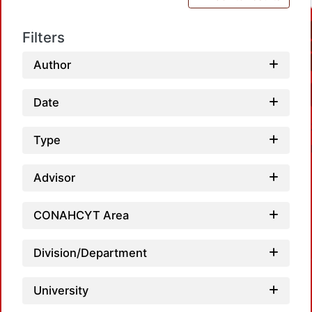
Filters
Author
Date
Type
Advisor
CONAHCYT Area
Loadi
Division/Department
University