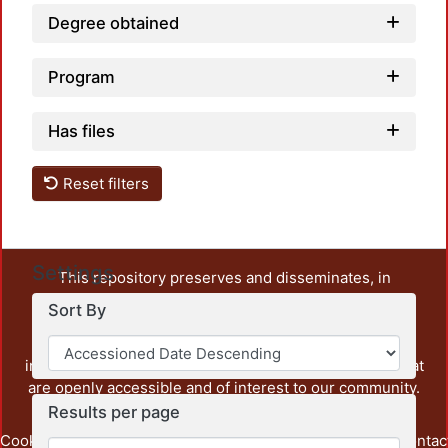
Degree obtained
Program
Has files
Reset filters
Settings
This repository preserves and disseminates, in
unrestricted open access, the teaching and research
Sort By
output of UAM Azcapotzalco. It also includes some
administrative and graphic documents from the
institution, as well as content from other institutions that
are openly accessible and of interest to our community.
Results per page
Cookie
Privacy
End User
Send
footer.link.contac