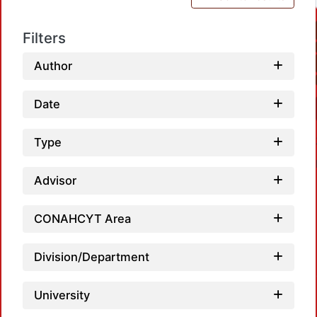
Filters
Author
Date
Type
Advisor
CONAHCYT Area
Loadi
Division/Department
University