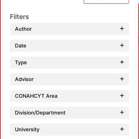
Filters
Author
Date
Type
Advisor
CONAHCYT Area
Load
Division/Department
University