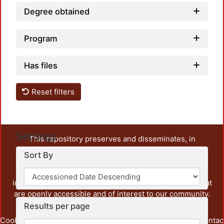
Degree obtained
Program
Has files
Reset filters
Settings
This repository preserves and disseminates, in
unrestricted open access, the teaching and research
Sort By
output of UAM Azcapotzalco. It also includes some
administrative and graphic documents from the
institution, as well as content from other institutions that
are openly accessible and of interest to our community.
Results per page
Cookie
Privacy
End User
Send
footer.link.contac