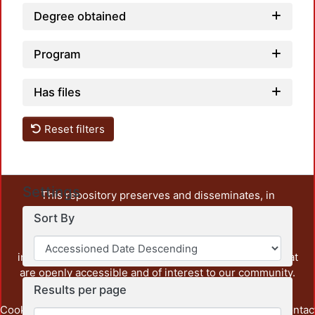
Degree obtained
Program
Has files
Reset filters
Settings
This repository preserves and disseminates, in
unrestricted open access, the teaching and research
Sort By
output of UAM Azcapotzalco. It also includes some
administrative and graphic documents from the
institution, as well as content from other institutions that
are openly accessible and of interest to our community.
Results per page
Cookie
Privacy
End User
Send
footer.link.contac