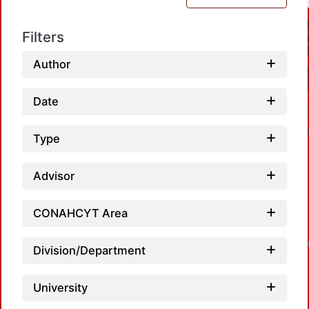
Filters
Author
Date
Type
Advisor
CONAHCYT Area
Loadin
Division/Department
University