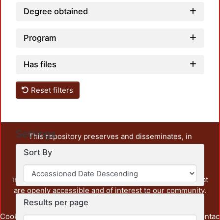
Degree obtained
Program
Has files
Reset filters
Settings
This repository preserves and disseminates, in
unrestricted open access, the teaching and research
Sort By
output of UAM Azcapotzalco. It also includes some
administrative and graphic documents from the
institution, as well as content from other institutions that
are openly accessible and of interest to our community.
Results per page
Cookie
Privacy
End User
Send
footer.link.contac