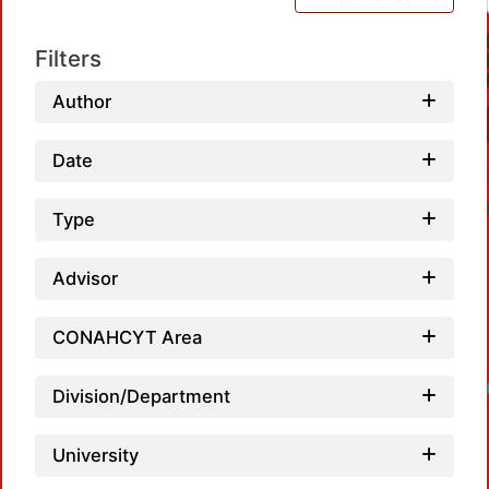
Filters
Author
Date
Type
Advisor
CONAHCYT Area
Loadin
Division/Department
University