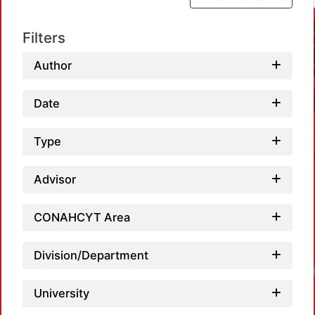
Filters
Author
Date
Type
Advisor
CONAHCYT Area
Division/Department
Loadi
University