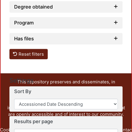
Degree obtained
Program
Has files
Reset filters
Settings
This repository preserves and disseminates, in
unrestricted open access, the teaching and research
Sort By
output of UAM Azcapotzalco. It also includes some
administrative and graphic documents from the
institution, as well as content from other institutions that
are openly accessible and of interest to our community.
Results per page
Cookie
Privacy
End User
Send
footer.link.contac