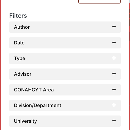
Filters
Author
Date
Type
Advisor
CONAHCYT Area
Loadin
Division/Department
University