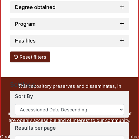
Degree obtained
Program
Has files
Reset filters
Settings
This repository preserves and disseminates, in
unrestricted open access, the teaching and research
Sort By
output of UAM Azcapotzalco. It also includes some
administrative and graphic documents from the
institution, as well as content from other institutions that
are openly accessible and of interest to our community.
Results per page
Cookie
Privacy
End User
Send
footer.link.contac