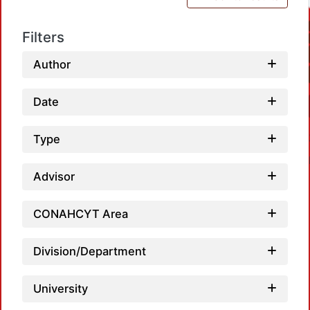
Filters
Author
Date
Type
Advisor
CONAHCYT Area
Division/Department
Loadi
University