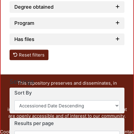
Degree obtained
Program
Has files
Reset filters
Settings
This repository preserves and disseminates, in
unrestricted open access, the teaching and research
Sort By
output of UAM Azcapotzalco. It also includes some
administrative and graphic documents from the
institution, as well as content from other institutions that
are openly accessible and of interest to our community.
Results per page
Cookie
Privacy
End User
Send
footer.link.contac