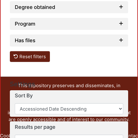
Degree obtained
Program
Has files
Reset filters
Settings
This repository preserves and disseminates, in
unrestricted open access, the teaching and research
Sort By
output of UAM Azcapotzalco. It also includes some
administrative and graphic documents from the
institution, as well as content from other institutions that
are openly accessible and of interest to our community.
Results per page
Cookie
Privacy
End User
Send
footer.link.contac