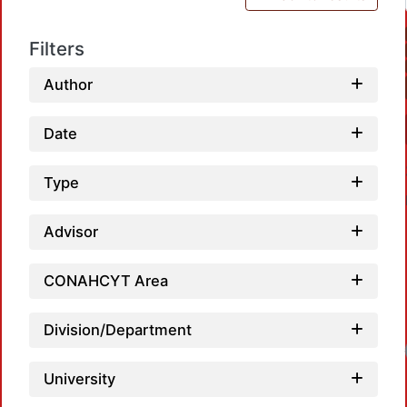
Filters
Author
Date
Type
Advisor
CONAHCYT Area
Division/Department
Loadi
University