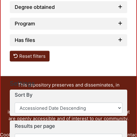
Degree obtained
Program
Has files
Reset filters
Settings
This repository preserves and disseminates, in
unrestricted open access, the teaching and research
Sort By
output of UAM Azcapotzalco. It also includes some
administrative and graphic documents from the
institution, as well as content from other institutions that
are openly accessible and of interest to our community.
Results per page
Cookie
Privacy
End User
Send
footer.link.contac