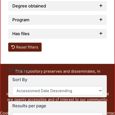
Degree obtained
Program
Has files
Reset filters
Settings
This repository preserves and disseminates, in
unrestricted open access, the teaching and research
Sort By
output of UAM Azcapotzalco. It also includes some
administrative and graphic documents from the
institution, as well as content from other institutions that
are openly accessible and of interest to our community.
Results per page
Cookie
Privacy
End User
Send
footer.link.contac