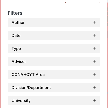
Filters
Author
Date
Type
Advisor
CONAHCYT Area
Division/Department
Loadi
University