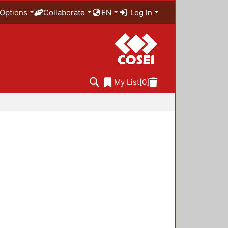
Options
Collaborate
EN
Log In
My List
[0]