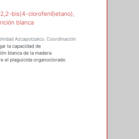
-2,2-bis(4-clorofenil)etano),
rición blanca
Unidad Azcapotzalco. Coordinación
n, María del Rocío
gar la capacidad de
ión blanca de la madera
 el plaguicida organoclorado
esde los años cuarenta en suelos
e.