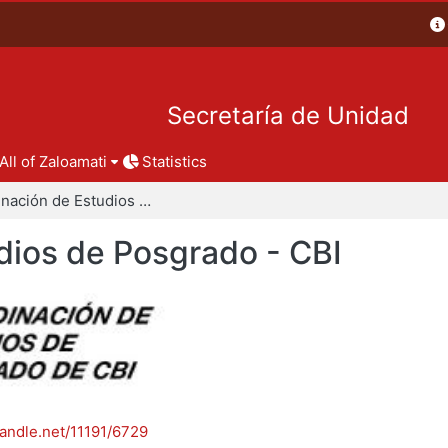
Secretaría de Unidad
All of Zaloamati
Statistics
Coordinación de Estudios de Posgrado - CBI
dios de Posgrado - CBI
handle.net/11191/6729