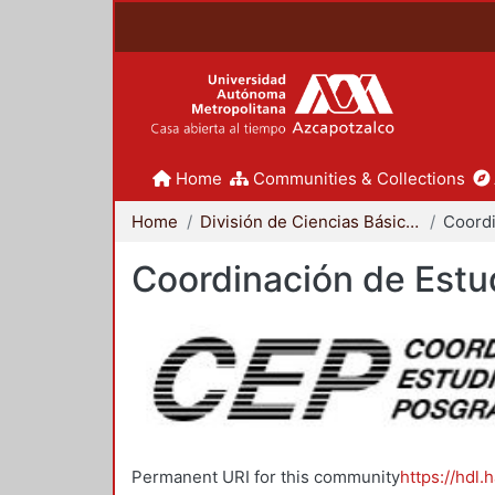
Home
Communities & Collections
Home
División de Ciencias Básicas e Ingeniería
Coordinación de Estu
Permanent URI for this community
https://hdl.