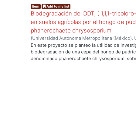
Item
Add to my list
Biodegradación del DDT, ( 1,1,1-tricoloro
en suelos agrícolas por el hongo de pud
phanerochaete chrysosporium
(
Universidad Autónoma Metropolitana (México). 
de Servicios de Información.
,
2003-06
)
Cruz Colí
En este proyecto se planteo la utilidad de investi
biodegradación de una cepa del hongo de pudric
denominado phanerochaete chrysosporium, sobre
DDT. El compuesto ha sido utilizado en México d
agrícolas y es persistente, toxico y bioacumulabl