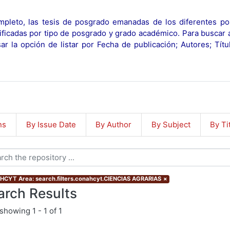
pleto, las tesis de posgrado emanadas de los diferentes po
ificadas por tipo de posgrado y grado académico. Para buscar 
r la opción de listar por Fecha de publicación; Autores; Tít
ns
By Issue Date
By Author
By Subject
By Ti
CYT Area: search.filters.conahcyt.CIENCIAS AGRARIAS
×
arch Results
showing
1 - 1 of 1