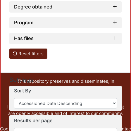
Degree obtained
Program
Has files
Reset filters
Settings
This repository preserves and disseminates, in
unrestricted open access, the teaching and research
Sort By
output of UAM Azcapotzalco. It also includes some
administrative and graphic documents from the
institution, as well as content from other institutions that
are openly accessible and of interest to our community.
Results per page
Cookie
Privacy
End User
Send
footer.link.contac