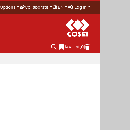
Options
Collaborate
EN
Log In
My List
[0]