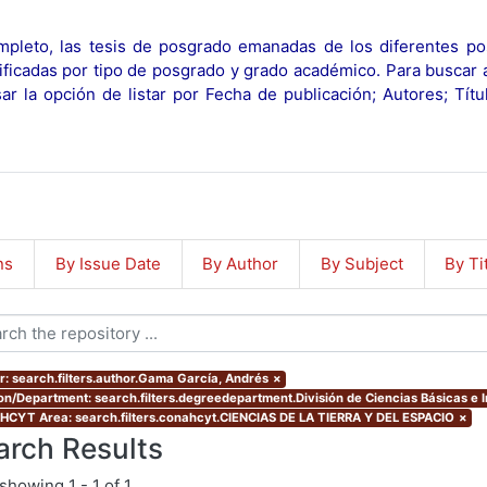
pleto, las tesis de posgrado emanadas de los diferentes po
ificadas por tipo de posgrado y grado académico. Para buscar 
r la opción de listar por Fecha de publicación; Autores; Tít
ns
By Issue Date
By Author
By Subject
By Ti
r: search.filters.author.Gama García, Andrés
×
ion/Department: search.filters.degreedepartment.División de Ciencias Básicas e I
CYT Area: search.filters.conahcyt.CIENCIAS DE LA TIERRA Y DEL ESPACIO
×
arch Results
showing
1 - 1 of 1