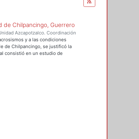
ad de Chilpancingo, Guerrero
Unidad Azcapotzalco. Coordinación
ía, Andrés
acrosismos y a las condiciones
e de Chilpancingo, se justificó la
pal consistió en un estudio de
 Peligro Sísmico Determinista
erminista (APSND). Sin los
AC no hubiese sido posible
explicar las grandes
sísmicos. Se determinaron
 y firme en el valle de
eleraciones máximas del terreno
idades de Mercalli modificada
 aporte del trabajo es la
 al usar la técnica H/V ó HVSR, que
ecciones principales de los
plitud y periodo. Sin embargo, al