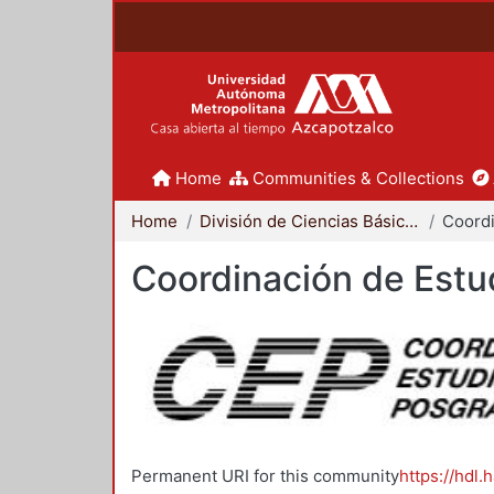
Home
Communities & Collections
Home
División de Ciencias Básicas e Ingeniería
Coordinación de Estu
Permanent URI for this community
https://hdl.