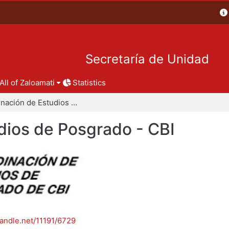
Secretaría de Unidad
All of Zaloamati
Statistics
Coordinación de Estudios de Posgrado - CBI
dios de Posgrado - CBI
handle.net/11191/6729