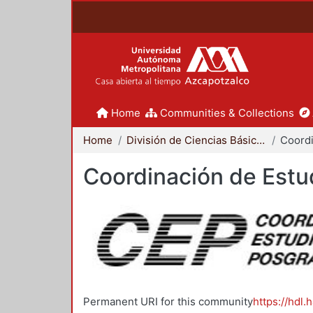
Home
Communities & Collections
Home
División de Ciencias Básicas e Ingeniería
Coordinación de Estu
Permanent URI for this community
https://hdl.