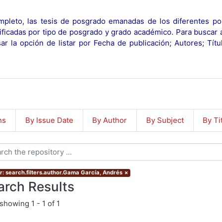
pleto, las tesis de posgrado emanadas de los diferentes po
ificadas por tipo de posgrado y grado académico. Para buscar 
r la opción de listar por Fecha de publicación; Autores; Tít
ns
By Issue Date
By Author
By Subject
By Ti
r: search.filters.author.Gama García, Andrés
×
arch Results
showing
1 - 1 of 1