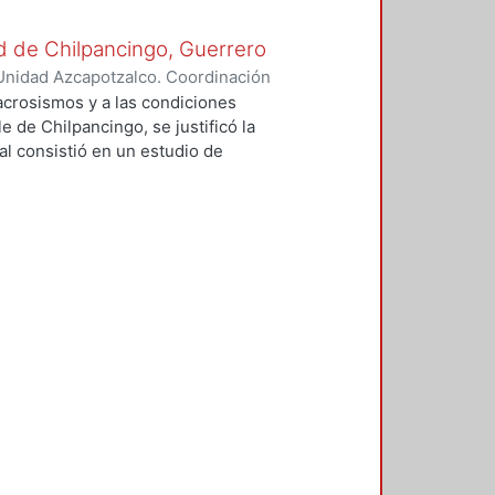
ad de Chilpancingo, Guerrero
Unidad Azcapotzalco. Coordinación
ía, Andrés
acrosismos y a las condiciones
e de Chilpancingo, se justificó la
pal consistió en un estudio de
 Peligro Sísmico Determinista
erminista (APSND). Sin los
AC no hubiese sido posible
explicar las grandes
sísmicos. Se determinaron
 y firme en el valle de
eleraciones máximas del terreno
idades de Mercalli modificada
 aporte del trabajo es la
 al usar la técnica H/V ó HVSR, que
ecciones principales de los
plitud y periodo. Sin embargo, al
amplificación observada en las
ntre los sitios RICC (suelo