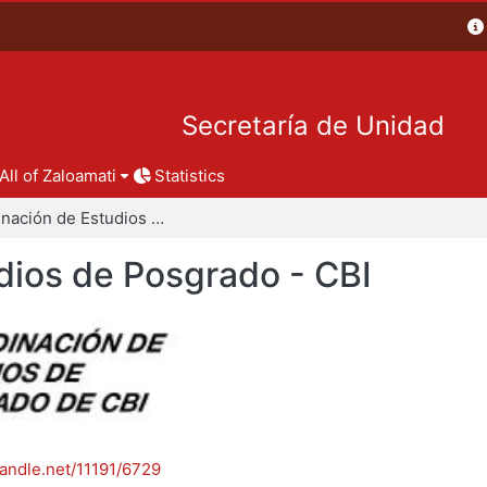
Secretaría de Unidad
All of Zaloamati
Statistics
Coordinación de Estudios de Posgrado - CBI
dios de Posgrado - CBI
handle.net/11191/6729