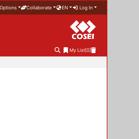
Options
Collaborate
EN
Log In
My List
[0]