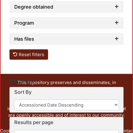
Degree obtained
Program
Has files
Reset filters
Settings
This repository preserves and disseminates, in
unrestricted open access, the teaching and research
Sort By
output of UAM Azcapotzalco. It also includes some
administrative and graphic documents from the
institution, as well as content from other institutions that
are openly accessible and of interest to our community.
Results per page
Cookie
Privacy
End User
Send
footer.link.contac