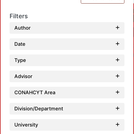
Filters
Author
Date
Type
Advisor
CONAHCYT Area
Loadin
Division/Department
University