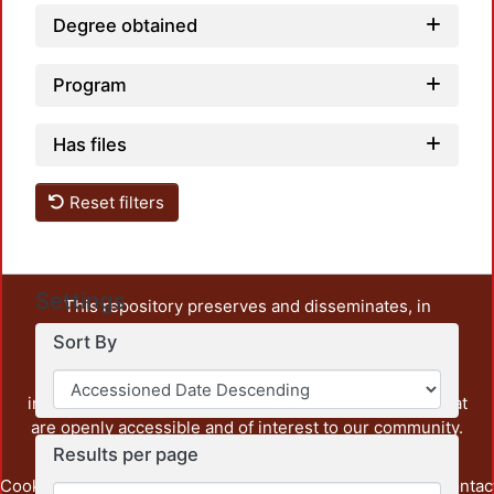
Degree obtained
Program
Has files
Reset filters
Settings
This repository preserves and disseminates, in
unrestricted open access, the teaching and research
Sort By
output of UAM Azcapotzalco. It also includes some
administrative and graphic documents from the
institution, as well as content from other institutions that
are openly accessible and of interest to our community.
Results per page
Cookie
Privacy
End User
Send
footer.link.contac