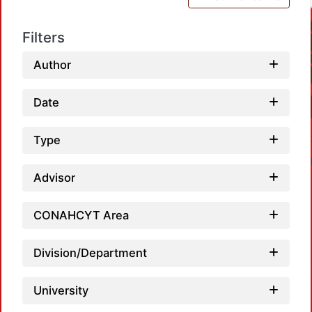
Filters
Author
Date
Type
Advisor
CONAHCYT Area
Loadi
Division/Department
University