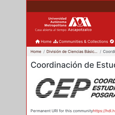
Home
Communities & Collections
Home
División de Ciencias Básicas e Ingeniería
Coordinación de Estu
Permanent URI for this community
https://hdl.