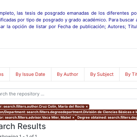
pleto, las tesis de posgrado emanadas de los diferentes po
ificadas por tipo de posgrado y grado académico. Para buscar 
r la opción de listar por Fecha de publicación; Autores; Tít
ns
By Issue Date
By Author
By Subject
By Ti
: search.filters.author.Cruz Colín, María del Rocío
×
ion/Department: search.filters.degreedepartment.División de Ciencias Básicas e 
or: search.filters.advisor.Vaca Mier, Mabel
×
Degree obtained: search.filters.de
arch Results
showing
1 - 1 of 1