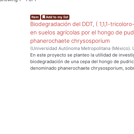
Item
Add to my list
Biodegradación del DDT, ( 1,1,1-tricoloro
en suelos agrícolas por el hongo de pud
phanerochaete chrysosporium
(
Universidad Autónoma Metropolitana (México). 
de Servicios de Información.
,
2003-06
)
Cruz Colí
En este proyecto se planteo la utilidad de investi
biodegradación de una cepa del hongo de pudric
denominado phanerochaete chrysosporium, sobre
DDT. El compuesto ha sido utilizado en México d
agrícolas y es persistente, toxico y bioacumulabl