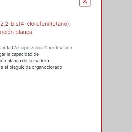
-2,2-bis(4-clorofenil)etano),
rición blanca
Unidad Azcapotzalco. Coordinación
n, María del Rocío
gar la capacidad de
ión blanca de la madera
 el plaguicida organoclorado
esde los años cuarenta en suelos
e.