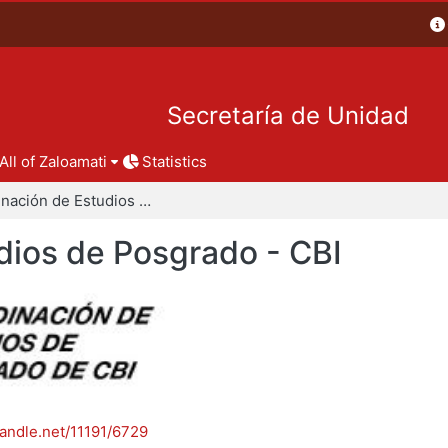
Secretaría de Unidad
All of Zaloamati
Statistics
Coordinación de Estudios de Posgrado - CBI
dios de Posgrado - CBI
handle.net/11191/6729