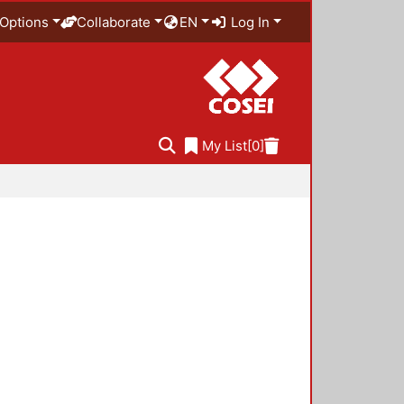
Options
Collaborate
EN
Log In
My List
[0]