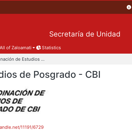
Secretaría de Unidad
All of Zaloamati
Statistics
Coordinación de Estudios de Posgrado - CBI
dios de Posgrado - CBI
handle.net/11191/6729