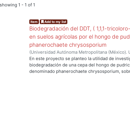
showing
1 - 1 of 1
Item
Add to my list
Biodegradación del DDT, ( 1,1,1-tricoloro
en suelos agrícolas por el hongo de pud
phanerochaete chrysosporium
(
Universidad Autónoma Metropolitana (México). 
...
de Servicios de Información.
,
2003-06
)
Cruz Colí
En este proyecto se planteo la utilidad de investi
biodegradación de una cepa del hongo de pudric
denominado phanerochaete chrysosporium, sobre
DDT. El compuesto ha sido utilizado en México d
agrícolas y es persistente, toxico y bioacumulabl