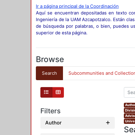
Ir a página principal de la Coordinación
Aquí se encuentran depositadas en texto com
Ingeniería de la UAM Azcapotzalco. Están clas
de búsqueda por palabras, o bien, puedes usa
superior de esta página.
Browse
Search
Subcommunities and Collectio
Author
Filters
Divis
Advis
Unive
Author
Se