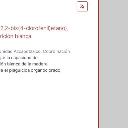
-2,2-bis(4-clorofenil)etano),
rición blanca
Unidad Azcapotzalco. Coordinación
n, María del Rocío
gar la capacidad de
ión blanca de la madera
 el plaguicida organoclorado
esde los años cuarenta en suelos
e.