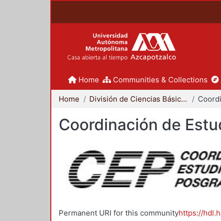
Home
Communities & Collections
Home
División de Ciencias Básicas e Ingeniería
Coordinación de Estu
Permanent URI for this community
https://hdl.