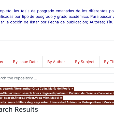
pleto, las tesis de posgrado emanadas de los diferentes po
ificadas por tipo de posgrado y grado académico. Para buscar 
r la opción de listar por Fecha de publicación; Autores; Tít
ns
By Issue Date
By Author
By Subject
By Ti
: search.filters.author.Cruz Colín, María del Rocío
×
ion/Department: search.filters.degreedepartment.División de Ciencias Básicas e 
or: search.filters.advisor.Vaca Mier, Mabel
×
rsity: search.filters.degreegrantor.Universidad Autónoma Metropolitana (Méxic
arch Results