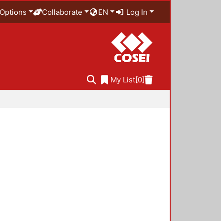
Options
Collaborate
EN
Log In
My List
[0]