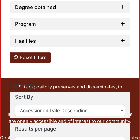
Degree obtained
Program
Has files
Reset filters
Settings
This repository preserves and disseminates, in
unrestricted open access, the teaching and research
Sort By
output of UAM Azcapotzalco. It also includes some
administrative and graphic documents from the
institution, as well as content from other institutions that
are openly accessible and of interest to our community.
Results per page
Cookie
Privacy
End User
Send
footer.link.contac