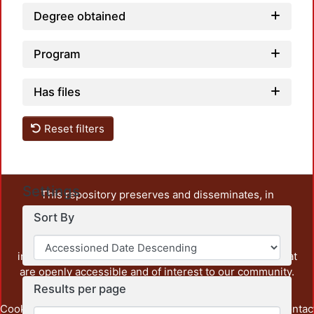
Degree obtained
Program
Has files
Reset filters
Settings
This repository preserves and disseminates, in
unrestricted open access, the teaching and research
Sort By
output of UAM Azcapotzalco. It also includes some
administrative and graphic documents from the
institution, as well as content from other institutions that
are openly accessible and of interest to our community.
Results per page
Cookie
Privacy
End User
Send
footer.link.contac