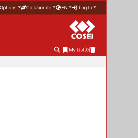
Options
Collaborate
EN
Log In
My List
[0]