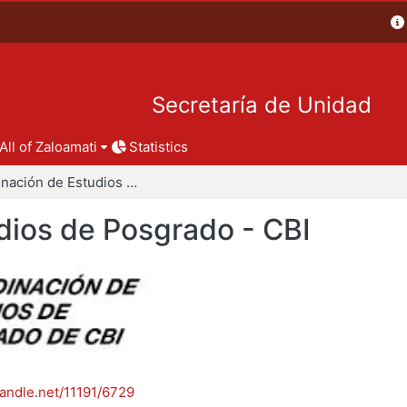
Secretaría de Unidad
All of Zaloamati
Statistics
Coordinación de Estudios de Posgrado - CBI
dios de Posgrado - CBI
handle.net/11191/6729