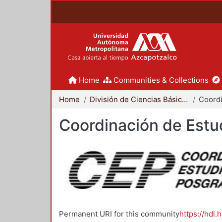
Home
Communities & Collections
Home
División de Ciencias Básicas e Ingeniería
Coordinación de Estu
Permanent URI for this community
https://hdl.