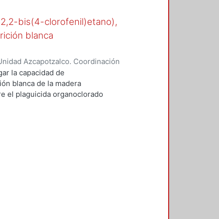
-2,2-bis(4-clorofenil)etano),
rición blanca
Unidad Azcapotzalco. Coordinación
n, María del Rocío
gar la capacidad de
ión blanca de la madera
 el plaguicida organoclorado
esde los años cuarenta en suelos
e.