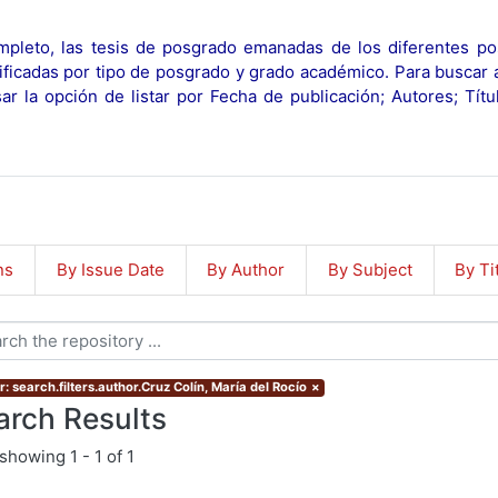
pleto, las tesis de posgrado emanadas de los diferentes po
ificadas por tipo de posgrado y grado académico. Para buscar 
r la opción de listar por Fecha de publicación; Autores; Tít
ns
By Issue Date
By Author
By Subject
By Ti
: search.filters.author.Cruz Colín, María del Rocío
×
arch Results
showing
1 - 1 of 1