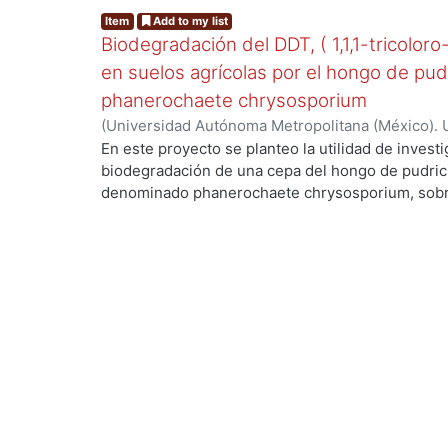
Item
Add to my list
Biodegradación del DDT, ( 1,1,1-tricoloro
en suelos agrícolas por el hongo de pud
phanerochaete chrysosporium
(
Universidad Autónoma Metropolitana (México). 
de Servicios de Información.
,
2003-06
)
Cruz Colí
ng...
En este proyecto se planteo la utilidad de investi
biodegradación de una cepa del hongo de pudric
denominado phanerochaete chrysosporium, sobre
DDT. El compuesto ha sido utilizado en México d
agrícolas y es persistente, toxico y bioacumulabl