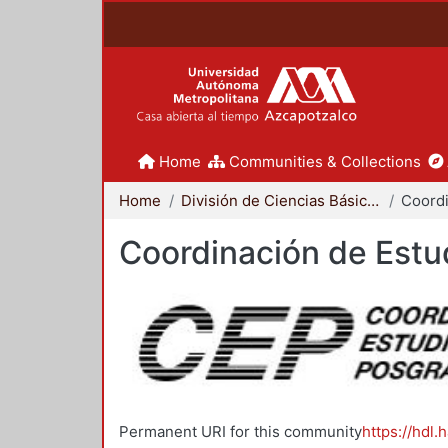
Home
Communities & Collections
Home
División de Ciencias Básicas e Ingeniería
Coordinación de Estu
Permanent URI for this community
https://hdl.