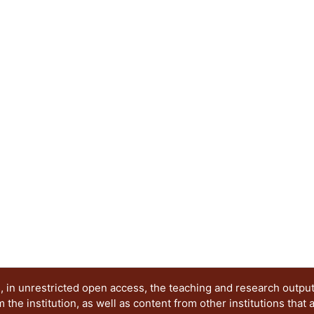
limitaciones contenidas aquí y cuando se diseña 
norma. Debido a que en México es extremadamen
experimentales de conexiones de acero realizada
información experimental de otras fuentes (por 
manera que se apeguen a los parámetros que se u
construidos en México, y de esta manera propon
presente trabajo pretende comparar las respue
de acero con conexiones rígidas ante diferentes
que se han presentado en la ciudad de México, as
el diseño de los marcos con diferentes tipos de 
encuentran en el Manual del ANSI/AISC 358-16. A
modelo analítico no lineal de una estructura de 
modelada en un programa comercial se puede d
cargas dinámicas.
 in unrestricted open access, the teaching and research outpu
he institution, as well as content from other institutions that 