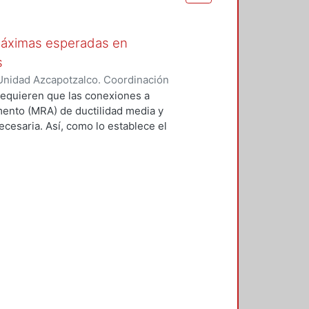
máximas esperadas en
s
Unidad Azcapotzalco. Coordinación
z, Sandra
equieren que las conexiones a
ento (MRA) de ductilidad media y
ecesaria. Así, como lo establece el
 del SAC Joint Venture (FEMA
eptables. Un medio consiste en
 número limitado de especímenes a
 que se utilizarán en una
con un protocolo prescrito en el
SC. Reconociendo que es costoso y
s disposiciones sísmicas del AISC,
nexiones (ANSI/AISC 358-16)
 evaluación analítica y revisión
sión de precalificación de
en esa norma han cumplido con el
a la estructura que cumpla con las