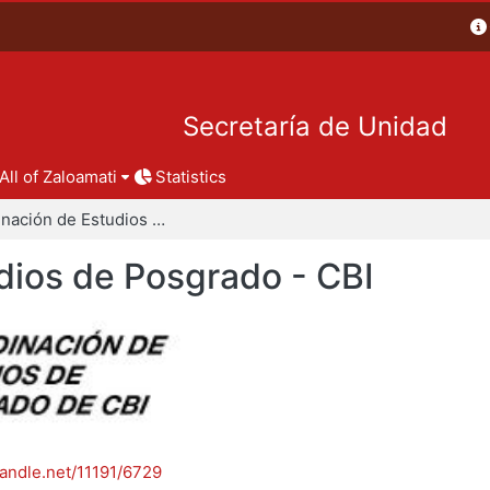
Secretaría de Unidad
All of Zaloamati
Statistics
Coordinación de Estudios de Posgrado - CBI
dios de Posgrado - CBI
handle.net/11191/6729