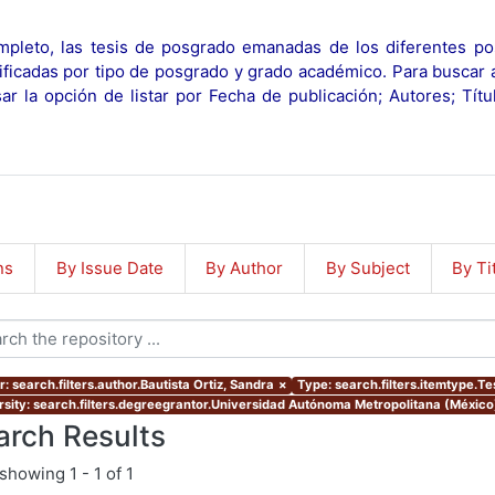
pleto, las tesis de posgrado emanadas de los diferentes po
ificadas por tipo de posgrado y grado académico. Para buscar 
r la opción de listar por Fecha de publicación; Autores; Tít
ns
By Issue Date
By Author
By Subject
By Ti
: search.filters.author.Bautista Ortiz, Sandra
×
Type: search.filters.itemtype.Te
rsity: search.filters.degreegrantor.Universidad Autónoma Metropolitana (México
arch Results
showing
1 - 1 of 1