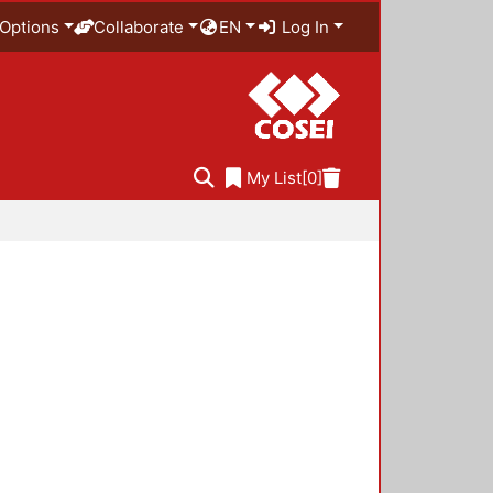
Options
Collaborate
EN
Log In
My List
[0]