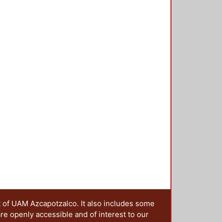
y se detalla de acuerdo con esta
te limitado el número de pruebas
s es pertinente recopilar
ejemplo, FEMA-355d), de tal
san en los edificios de acero
er recomendaciones de diseño. El
stas máximas de marcos a momento
 tipos de movimientos del suelo
í como evaluar las limitaciones en
conexiones rígidas que se
sí como verificar si con un
acero con conexiones rígidas,
eterminar su comportamiento ante
t of UAM Azcapotzalco. It also includes some
are openly accessible and of interest to our