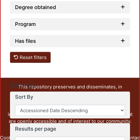
Degree obtained
Program
Has files
Reset filters
Settings
This repository preserves and disseminates, in
unrestricted open access, the teaching and research
Sort By
output of UAM Azcapotzalco. It also includes some
administrative and graphic documents from the
institution, as well as content from other institutions that
are openly accessible and of interest to our community.
Results per page
Cookie
Privacy
End User
Send
footer.link.contac