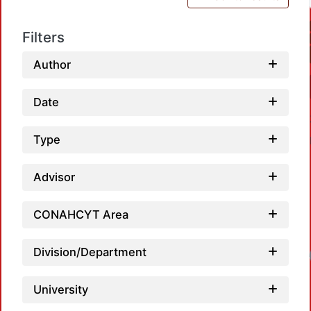
Filters
Author
Date
Type
Advisor
CONAHCYT Area
Division/Department
Loadi
University