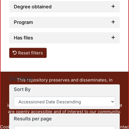
Degree obtained
Program
Has files
Reset filters
Settings
This repository preserves and disseminates, in
unrestricted open access, the teaching and research
Sort By
output of UAM Azcapotzalco. It also includes some
administrative and graphic documents from the
institution, as well as content from other institutions that
are openly accessible and of interest to our community.
Results per page
Cookie
Privacy
End User
Send
footer.link.contac