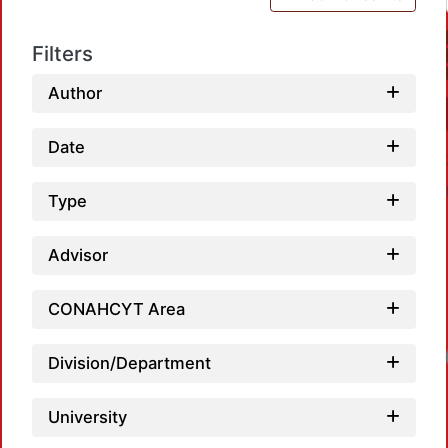
Filters
Author
Date
Type
Advisor
CONAHCYT Area
Loa
Division/Department
University