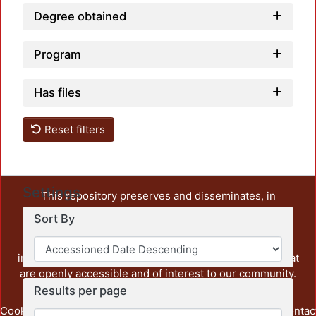
Degree obtained
Program
Has files
Reset filters
Settings
This repository preserves and disseminates, in
unrestricted open access, the teaching and research
Sort By
output of UAM Azcapotzalco. It also includes some
administrative and graphic documents from the
institution, as well as content from other institutions that
are openly accessible and of interest to our community.
Results per page
Cookie
Privacy
End User
Send
footer.link.contac