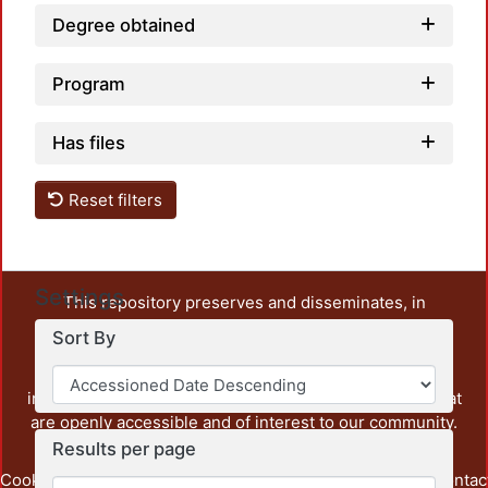
Degree obtained
Program
Has files
Reset filters
Settings
This repository preserves and disseminates, in
unrestricted open access, the teaching and research
Sort By
output of UAM Azcapotzalco. It also includes some
administrative and graphic documents from the
institution, as well as content from other institutions that
are openly accessible and of interest to our community.
Results per page
Cookie
Privacy
End User
Send
footer.link.contac