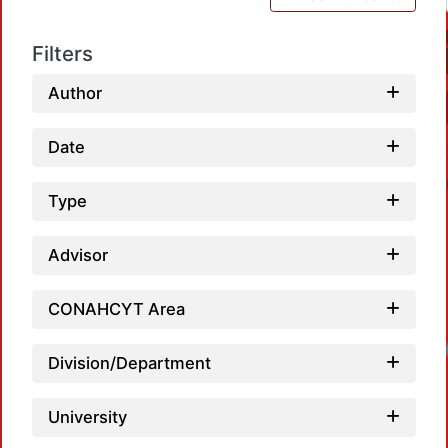
Filters
Author
Date
Type
Advisor
CONAHCYT Area
Load
Division/Department
University